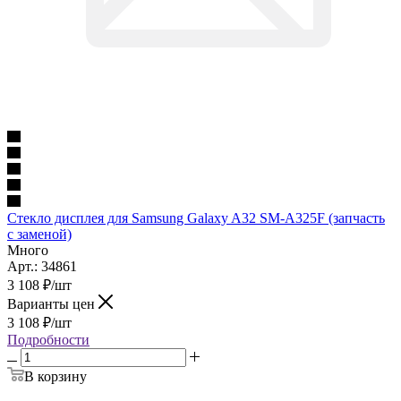
Стекло дисплея для Samsung Galaxy A32 SM-A325F (запчасть
с заменой)
Много
Арт.: 34861
3 108
₽
/шт
Варианты цен
3 108
₽
/шт
Подробности
В корзину