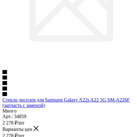
Стекло дисплея для Samsung Galaxy A22s A22 5G SM-A226F
(запчасть с заменой)
Много
Арт.: 34859
2 278
₽
/шт
Варианты цен
2 278
₽
/шт