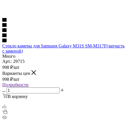
Стекло камеры для Samsung Galaxy M31S SM-M317F(запчасть
с заменой)
Много
Арт.: 29715
998
₽
/шт
Варианты цен
998
₽
/шт
Подробности
В корзину