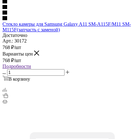
Стекло камеры для Samsung Galaxy A11 SM-A115F/M11 SM-
M115F(запчасть с заменой)
Достаточно
Арт.: 30172
768
₽
/шт
Варианты цен
768
₽
/шт
Подробности
В корзину