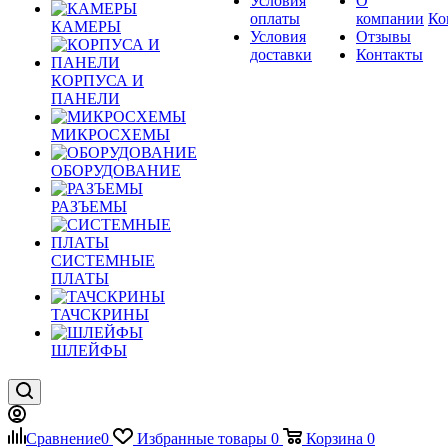
Условия
О
оплаты
компании
Ко
КАМЕРЫ
Условия
Отзывы
доставки
Контакты
КОРПУСА И
ПАНЕЛИ
МИКРОСХЕМЫ
ОБОРУДОВАНИЕ
РАЗЪЕМЫ
СИСТЕМНЫЕ
ПЛАТЫ
ТАЧСКРИНЫ
ШЛЕЙФЫ
Сравнение
0
Избранные товары
0
Корзина
0