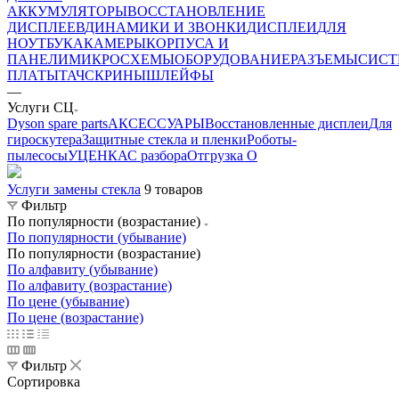
АККУМУЛЯТОРЫ
ВОССТАНОВЛЕНИЕ
ДИСПЛЕЕВ
ДИНАМИКИ И ЗВОНКИ
ДИСПЛЕИ
ДЛЯ
НОУТБУКА
КАМЕРЫ
КОРПУСА И
ПАНЕЛИ
МИКРОСХЕМЫ
ОБОРУДОВАНИЕ
РАЗЪЕМЫ
СИС
ПЛАТЫ
ТАЧСКРИНЫ
ШЛЕЙФЫ
—
Услуги СЦ
Dyson spare parts
АКСЕССУАРЫ
Восстановленные дисплеи
Для
гироскутера
Защитные стекла и пленки
Роботы-
пылесосы
УЦЕНКА
С разбора
Отгрузка О
Услуги замены стекла
9 товаров
Фильтр
По популярности (возрастание)
По популярности (убывание)
По популярности (возрастание)
По алфавиту (убывание)
По алфавиту (возрастание)
По цене (убывание)
По цене (возрастание)
Фильтр
Сортировка