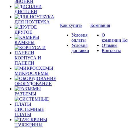
ЗВОНКИ
ДИСПЛЕИ
ДЛЯ НОУТБУКА
Как купить
Компания
ДРУГОЕ
Условия
О
оплаты
компании
Ко
КАМЕРЫ
Условия
Отзывы
доставки
Контакты
КОРПУСА И
ПАНЕЛИ
МИКРОСХЕМЫ
ОБОРУДОВАНИЕ
РАЗЪЕМЫ
СИСТЕМНЫЕ
ПЛАТЫ
ТАЧСКРИНЫ