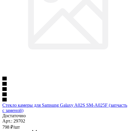
Стекло камеры для Samsung Galaxy A02S SM-A025F (запчасть
с заменой)
Достаточно
Арт.: 29702
798
₽
/шт