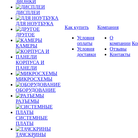
ЗВОНКИ
ДИСПЛЕИ
ДЛЯ НОУТБУКА
Как купить
Компания
ДРУГОЕ
Условия
О
оплаты
компании
Ко
КАМЕРЫ
Условия
Отзывы
доставки
Контакты
КОРПУСА И
ПАНЕЛИ
МИКРОСХЕМЫ
ОБОРУДОВАНИЕ
РАЗЪЕМЫ
СИСТЕМНЫЕ
ПЛАТЫ
ТАЧСКРИНЫ