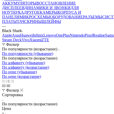
АККУМУЛЯТОРЫ
ВОССТАНОВЛЕНИЕ
ДИСПЛЕЕВ
ДИНАМИКИ И ЗВОНКИ
ДЛЯ
НОУТБУКА
ДРУГОЕ
КАМЕРЫ
КОРПУСА И
ПАНЕЛИ
МИКРОСХЕМЫ
ОБОРУДОВАНИЕ
РАЗЪЕМЫ
СИС
ПЛАТЫ
ТАЧСКРИНЫ
ШЛЕЙФЫ
—
Black Shark
Apple
Asus
Huawei
Infinix
Lenovo
OnePlus
Nintendo
Pixel
Realme
Sams
Steam Deck
Vivo
Xiaomi
ZTE
Фильтр
По популярности (возрастание)
По популярности (убывание)
По популярности (возрастание)
По алфавиту (убывание)
По алфавиту (возрастание)
По цене (убывание)
По цене (возрастание)
Фильтр
Сортировка
По популярности (возрастание)
Цена