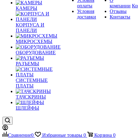
Условия
О
оплаты
компании
Ко
КАМЕРЫ
Условия
Отзывы
доставки
Контакты
КОРПУСА И
ПАНЕЛИ
МИКРОСХЕМЫ
ОБОРУДОВАНИЕ
РАЗЪЕМЫ
СИСТЕМНЫЕ
ПЛАТЫ
ТАЧСКРИНЫ
ШЛЕЙФЫ
Сравнение
0
Избранные товары
0
Корзина
0