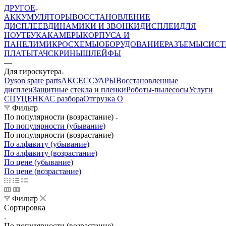
ДРУГОЕ
АККУМУЛЯТОРЫ
ВОССТАНОВЛЕНИЕ
ДИСПЛЕЕВ
ДИНАМИКИ И ЗВОНКИ
ДИСПЛЕИ
ДЛЯ
НОУТБУКА
КАМЕРЫ
КОРПУСА И
ПАНЕЛИ
МИКРОСХЕМЫ
ОБОРУДОВАНИЕ
РАЗЪЕМЫ
СИС
ПЛАТЫ
ТАЧСКРИНЫ
ШЛЕЙФЫ
—
Для гироскутера
Dyson spare parts
АКСЕССУАРЫ
Восстановленные
дисплеи
Защитные стекла и пленки
Роботы-пылесосы
Услуги
СЦ
УЦЕНКА
С разбора
Отгрузка О
Фильтр
По популярности (возрастание)
По популярности (убывание)
По популярности (возрастание)
По алфавиту (убывание)
По алфавиту (возрастание)
По цене (убывание)
По цене (возрастание)
Фильтр
Сортировка
По популярности (возрастание)