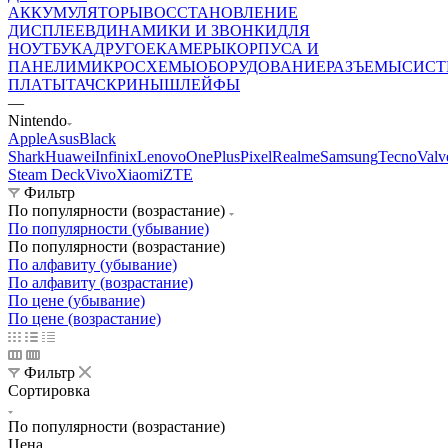
АККУМУЛЯТОРЫ
ВОССТАНОВЛЕНИЕ
ДИСПЛЕЕВ
ДИНАМИКИ И ЗВОНКИ
ДЛЯ
НОУТБУКА
ДРУГОЕ
КАМЕРЫ
КОРПУСА И
ПАНЕЛИ
МИКРОСХЕМЫ
ОБОРУДОВАНИЕ
РАЗЪЕМЫ
СИС
ПЛАТЫ
ТАЧСКРИНЫ
ШЛЕЙФЫ
—
Nintendo
Apple
Asus
Black
Shark
Huawei
Infinix
Lenovo
OnePlus
Pixel
Realme
Samsung
Tecno
Valv
Steam Deck
Vivo
Xiaomi
ZTE
Фильтр
По популярности (возрастание)
По популярности (убывание)
По популярности (возрастание)
По алфавиту (убывание)
По алфавиту (возрастание)
По цене (убывание)
По цене (возрастание)
Фильтр
Сортировка
По популярности (возрастание)
Цена