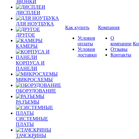
ЗВОНКИ
ДИСПЛЕИ
ДЛЯ НОУТБУКА
Как купить
Компания
ДРУГОЕ
Условия
О
оплаты
компании
Ко
КАМЕРЫ
Условия
Отзывы
доставки
Контакты
КОРПУСА И
ПАНЕЛИ
МИКРОСХЕМЫ
ОБОРУДОВАНИЕ
РАЗЪЕМЫ
СИСТЕМНЫЕ
ПЛАТЫ
ТАЧСКРИНЫ