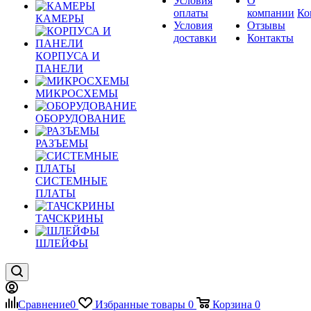
Условия
О
оплаты
компании
Ко
КАМЕРЫ
Условия
Отзывы
доставки
Контакты
КОРПУСА И
ПАНЕЛИ
МИКРОСХЕМЫ
ОБОРУДОВАНИЕ
РАЗЪЕМЫ
СИСТЕМНЫЕ
ПЛАТЫ
ТАЧСКРИНЫ
ШЛЕЙФЫ
Сравнение
0
Избранные товары
0
Корзина
0