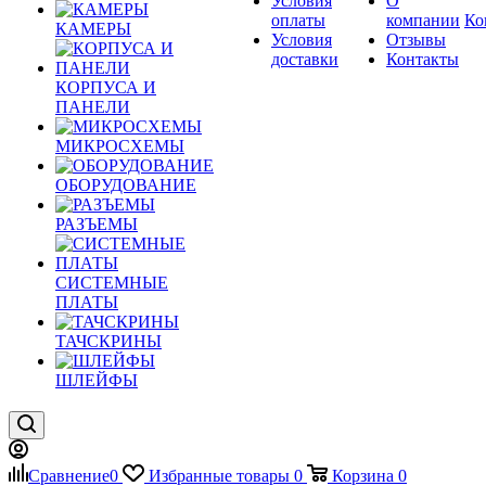
Условия
О
оплаты
компании
Ко
КАМЕРЫ
Условия
Отзывы
доставки
Контакты
КОРПУСА И
ПАНЕЛИ
МИКРОСХЕМЫ
ОБОРУДОВАНИЕ
РАЗЪЕМЫ
СИСТЕМНЫЕ
ПЛАТЫ
ТАЧСКРИНЫ
ШЛЕЙФЫ
Сравнение
0
Избранные товары
0
Корзина
0