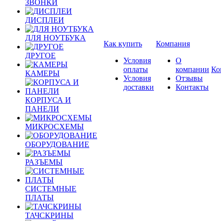
ЗВОНКИ
ДИСПЛЕИ
ДЛЯ НОУТБУКА
Как купить
Компания
ДРУГОЕ
Условия
О
оплаты
компании
Ко
КАМЕРЫ
Условия
Отзывы
доставки
Контакты
КОРПУСА И
ПАНЕЛИ
МИКРОСХЕМЫ
ОБОРУДОВАНИЕ
РАЗЪЕМЫ
СИСТЕМНЫЕ
ПЛАТЫ
ТАЧСКРИНЫ