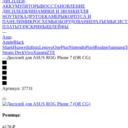
ДИСПЛЕИ
АККУМУЛЯТОРЫ
ВОССТАНОВЛЕНИЕ
ДИСПЛЕЕВ
ДИНАМИКИ И ЗВОНКИ
ДЛЯ
НОУТБУКА
ДРУГОЕ
КАМЕРЫ
КОРПУСА И
ПАНЕЛИ
МИКРОСХЕМЫ
ОБОРУДОВАНИЕ
РАЗЪЕМЫ
СИС
ПЛАТЫ
ТАЧСКРИНЫ
ШЛЕЙФЫ
—
Asus
Apple
Black
Shark
Huawei
Infinix
Lenovo
OnePlus
Nintendo
Pixel
Realme
Samsung
T
Steam Deck
Vivo
Xiaomi
ZTE
—
Дисплей для ASUS ROG Phone 7 (OR CG)
Артикул:
37731
Розница:
4178
₽